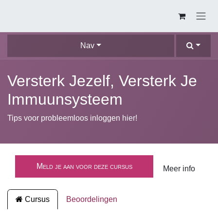
Overslaan naar inhoud
Nav
Versterk Jezelf, Versterk Je
Immuunsysteem
Tips voor probleemloos inloggen
hier!
Meld je aan voor deze cursus
Meer info
Cursus
Beoordelingen