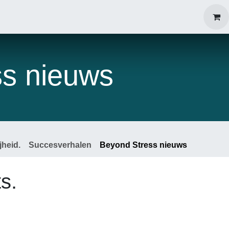
Over mij
University
Download gratis
Contact
ss nieuws
jheid.
Succesverhalen
Beyond Stress nieuws
s.